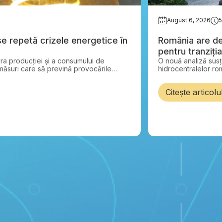
August 6, 2026
5
e repetă crizele energetice în
România are de
pentru tranziți
tura producției și a consumului de
O nouă analiză sus
Trebuie doar s
 măsuri care să prevină provocările
hidrocentralelor rom
drept o prioritate n
reparație. Moderni
Citește articolu
poate aduce până l
suplimentară pe an
mai mic decât const