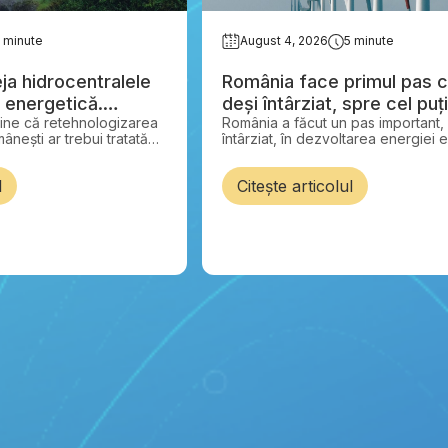
 minute
August 4, 2026
5 minute
ja hidrocentralele
România face primul pas c
a energetică.
deși întârziat, spre cel pu
ține că retehnologizarea
România a făcut un pas important,
ă le modernizeze.
de energie eoliană offsho
ânești ar trebui tratată
întârziat, în dezvoltarea energiei 
ațională, nu ca o simplă
offshore.
zarea acestor centrale
l
Citește articolul
a 1.100 GWh de energie
, la un cost cu 50-70%
rucția unor centrale noi.