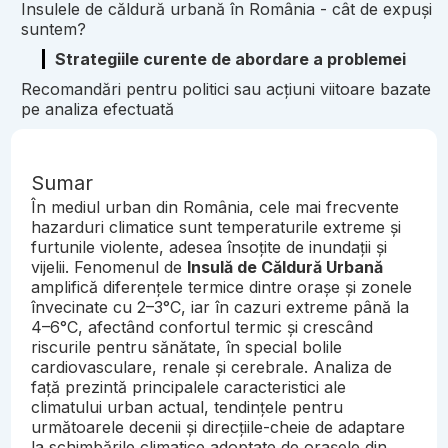
Insulele de căldură urbană în România - cât de expuși
suntem?
Strategiile curente de abordare a problemei
Recomandări pentru politici sau acțiuni viitoare bazate
pe analiza efectuată
Sumar
În mediul urban din România, cele mai frecvente
hazarduri climatice sunt temperaturile extreme și
furtunile violente, adesea însoțite de inundații și
vijelii. Fenomenul de
Insulă de Căldură Urbană
amplifică diferențele termice dintre orașe și zonele
învecinate cu 2–3°C, iar în cazuri extreme până la
4–6°C, afectând confortul termic și crescând
riscurile pentru sănătate, în special bolile
cardiovasculare, renale și cerebrale. Analiza de
față prezintă principalele caracteristici ale
climatului urban actual, tendințele pentru
următoarele decenii și direcțiile-cheie de adaptare
la schimbările climatice adoptate de orașele din