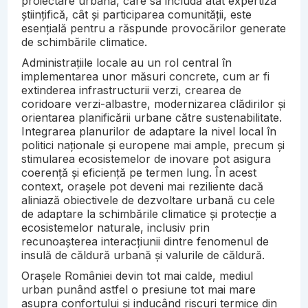
proiectare urbană, care să includă atât expertiza
științifică, cât și participarea comunității, este
esențială pentru a răspunde provocărilor generate
de schimbările climatice.
Administrațiile locale au un rol central în
implementarea unor măsuri concrete, cum ar fi
extinderea infrastructurii verzi, crearea de
coridoare verzi-albastre, modernizarea clădirilor și
orientarea planificării urbane către sustenabilitate.
Integrarea planurilor de adaptare la nivel local în
politici naționale și europene mai ample, precum și
stimularea ecosistemelor de inovare pot asigura
coerență și eficiență pe termen lung. În acest
context, orașele pot deveni mai reziliente dacă
aliniază obiectivele de dezvoltare urbană cu cele
de adaptare la schimbările climatice și protecție a
ecosistemelor naturale, inclusiv prin
recunoașterea interacțiunii dintre fenomenul de
insulă de căldură urbană și valurile de căldură.
Orașele României devin tot mai calde, mediul
urban punând astfel o presiune tot mai mare
asupra confortului și inducând riscuri termice din