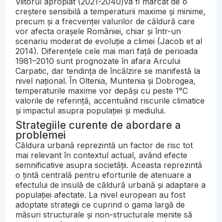
Viitorul apropiat (2021-2040)va fi marcat de o
creștere sensibilă a temperaturii maxime și minime,
precum și a frecvenței valurilor de căldură care
vor afecta orașele României, chiar și într-un
scenariu moderat de evoluție a climei (Jacob et al
2014). Diferențele cele mai mari față de perioada
1981–2010 sunt prognozate în afara Arcului
Carpatic, dar tendința de încălzire se manifestă la
nivel național. În Oltenia, Muntenia și Dobrogea,
temperaturile maxime vor depăși cu peste 1°C
valorile de referință, accentuând riscurile climatice
și impactul asupra populației și mediului.
Strategiile curente de abordare a
problemei
Căldura urbană reprezintă un factor de risc tot
mai relevant în contextul actual, având efecte
semnificative asupra societății. Aceasta reprezintă
o țintă centrală pentru eforturile de atenuare a
efectului de insulă de căldură urbană și adaptare a
populației afectate. La nivel european au fost
adoptate strategii ce cuprind o gama largă de
măsuri structurale și non-structurale menite să