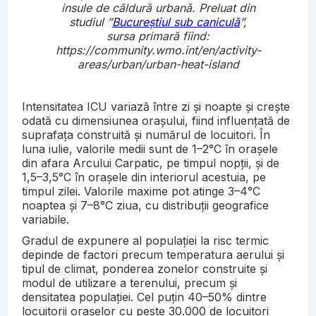
insule de căldură urbană. Preluat din
studiul ”
Bucureștiul sub caniculă
”,
sursa primară fiind:
https://community.wmo.int/en/activity-
areas/urban/urban-heat-island
Intensitatea ICU variază între zi și noapte și crește
odată cu dimensiunea orașului, fiind influențată de
suprafața construită și numărul de locuitori. În
luna iulie, valorile medii sunt de 1–2°C în orașele
din afara Arcului Carpatic, pe timpul nopții, și de
1,5–3,5°C în orașele din interiorul acestuia, pe
timpul zilei. Valorile maxime pot atinge 3–4°C
noaptea și 7–8°C ziua, cu distribuții geografice
variabile.
Gradul de expunere al populației la risc termic
depinde de factori precum temperatura aerului și
tipul de climat, ponderea zonelor construite și
modul de utilizare a terenului, precum și
densitatea populației. Cel puțin 40–50% dintre
locuitorii orașelor cu peste 30.000 de locuitori