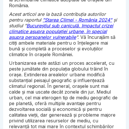
România.
Acest articol are la bază contribuția autorilor
pentru raportul
”Starea Climei - România 2024”
și
studiul ”
Bucureștiul sub caniculă. Impactul crizei
climatice asupra populației urbane, în special
asupra persoanelor vulnerabile
”.
Vă încurajăm să
citiți ambele materiale pentru o înțelegere mai
bună și completă a proceselor și evoluțiilor
climatice în orașele României.
Urbanizarea este astăzi un proces accelerat, cu
peste jumătate din populația globului trăind în
orașe. Extinderea arealelor urbane modifică
substanțial peisajul geografic și influențează
climatul regional. În general, orașele sunt mai
calde și mai uscate decât zonele din jur. Mediul
urban, cel mai eterogen tip de mediu geografic de
pe planetă, oferă multiple avantaje pentru
dezvoltarea socială și economică și pentru
calitatea vieții, dar generează și probleme majore
privind utilizarea resurselor de mediu, cu
relevanță tot mai mare în contextul schimbărilor