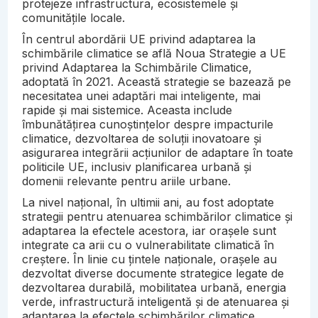
protejeze infrastructura, ecosistemele și
comunitățile locale.
În centrul abordării UE privind adaptarea la
schimbările climatice se află Noua Strategie a UE
privind Adaptarea la Schimbările Climatice,
adoptată în 2021. Această strategie se bazează pe
necesitatea unei adaptări mai inteligente, mai
rapide și mai sistemice. Aceasta include
îmbunătățirea cunoștințelor despre impacturile
climatice, dezvoltarea de soluții inovatoare și
asigurarea integrării acțiunilor de adaptare în toate
politicile UE, inclusiv planificarea urbană și
domenii relevante pentru ariile urbane.
La nivel național, în ultimii ani, au fost adoptate
strategii pentru atenuarea schimbărilor climatice și
adaptarea la efectele acestora, iar orașele sunt
integrate ca arii cu o vulnerabilitate climatică în
creștere. În linie cu țintele naționale, orașele au
dezvoltat diverse documente strategice legate de
dezvoltarea durabilă, mobilitatea urbană, energia
verde, infrastructură inteligentă și de atenuarea și
adaptarea la efectele schimbărilor climatice.