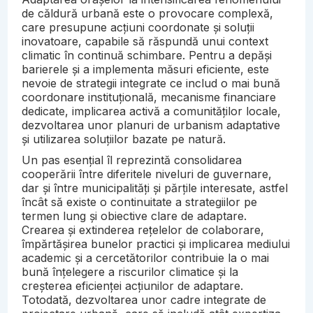
de căldură urbană este o provocare complexă,
care presupune acțiuni coordonate și soluții
inovatoare, capabile să răspundă unui context
climatic în continuă schimbare. Pentru a depăși
barierele și a implementa măsuri eficiente, este
nevoie de strategii integrate ce includ o mai bună
coordonare instituțională, mecanisme financiare
dedicate, implicarea activă a comunităților locale,
dezvoltarea unor planuri de urbanism adaptative
și utilizarea soluțiilor bazate pe natură.
Un pas esențial îl reprezintă consolidarea
cooperării între diferitele niveluri de guvernare,
dar și între municipalități și părțile interesate, astfel
încât să existe o continuitate a strategiilor pe
termen lung și obiective clare de adaptare.
Crearea și extinderea rețelelor de colaborare,
împărtășirea bunelor practici și implicarea mediului
academic și a cercetătorilor contribuie la o mai
bună înțelegere a riscurilor climatice și la
creșterea eficienței acțiunilor de adaptare.
Totodată, dezvoltarea unor cadre integrate de