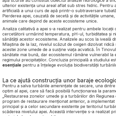
apă scurse au constituit obiectul analizei hidrologice a ti
ulterior existența unui areal aflat sub stres hidric. Pentru
artificială a unui curs de apă printr-o subtraversare tuba
Pierderea apei, cauzată de secetă și de activitățile umane, 
animale care depind de aceste ecosisteme unice.
Analiza calitativă a apei s-a realizat pentru ambele locații
cercetătorii urmărind temperatura, pH-ul, turbiditatea și ni
sănătății acestor ecosisteme. Analizele au scos la iveală di
Mlaștina de la Iaz, nivelul scăzut de oxigen dizolvat ridic
acestei zone umede de a susține viața acvatică. În Tinovul 
sănătate mai bună, dar ecosistemul rămâne vulnerabil la ef
regimului precipitațiilor. Concluzia principală a studiului e
esențiale
pentru a înțelege evoluția biodiversității turbăriil
La ce ajută construcția unor baraje ecologi
Pentru a salva turbăriile amenințate de secare, una dintre ce
optim al apei, care să facă posibilă funcționarea la parame
„Restaurarea zonelor umede și a turbăriilor din Regiunea d
program de restaurare menționat anterior, a implementat 
principal și a celor secundare existente pe teritoriul turbăr
scăderea nivelului apei. Această intervenție s-a realizat p