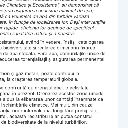
le Climatice şi Ecosisteme”, au demonstrat că
ne prin asigurarea unui stoc minimal de apă,
tă că volumele de apă din turbării variază
ate, în funcție de localizarea lor. Deși intervențiile
or rapide, eficiența lor depinde de specificul
entru sănătatea naturii și a noastră.
cosistemului, având în vedere, însăși, catalogarea
biodiversitate și reglarea climei prin fixarea
ea de apă stocată. Fără apă, comunitățile unice de
educerea torențialității și asigurarea permanenței
rbon și gaz metan, poate contribui la
ta, la creșterea temperaturii globale.
se confruntă cu drenajul apei, o activitate
ată până în prezent. Drenarea acestor zone umede
se a dus la eliberarea unor cantități însemnate de
l schimbările climatice. Mai mult, din cauza
ariția unor intervale mai lungi fără precipitații,
tfel, această redistribuire ar putea constitui
e biodiversitate de la nivelul turbăriilor.