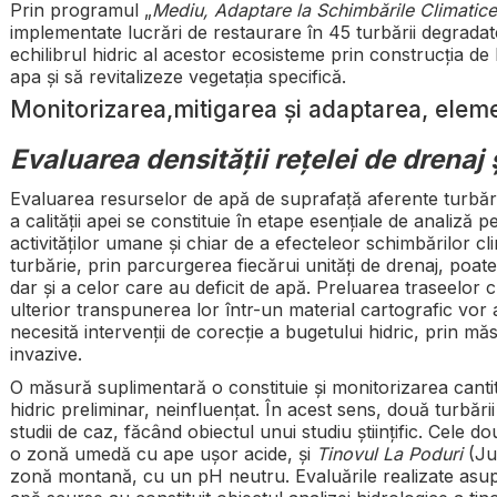
Prin programul „
Mediu, Adaptare la Schimbările Climatice
implementate lucrări de restaurare în 45 turbării degradat
echilibrul hidric al acestor ecosisteme prin construcția de 
apa și să revitalizeze vegetația specifică.
Monitorizarea,mitigarea și adaptarea, elem
Evaluarea densității rețelei de drenaj și
Evaluarea resurselor de apă de suprafață aferente turbăriil
a calității apei se constituie în etape esențiale de analiză
activităților umane și chiar de a efecteleor schimbărilor cl
turbărie, prin parcurgerea fiecărui unități de drenaj, poat
dar și a celor care au deficit de apă. Preluarea traseelor c
ulterior transpunerea lor într-un material cartografic vor 
necesită intervenții de corecție a bugetului hidric, prin m
invazive.
O măsură suplimentară o constituie și monitorizarea cantit
hidric preliminar, neinfluențat. În acest sens, două turbări
studii de caz, făcând obiectul unui studiu științific. Cele d
o zonă umedă cu ape ușor acide, și
Tinovul La Poduri
(Jud
zonă montană, cu un pH neutru. Evaluările realizate asupra