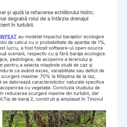
 și ajută la refacerea echilibrului hidric.
i degrabă rolul de a întârzia drenajul
ent în turbării.
WPEAT
au modelat impactul barajelor ecologice
loi de calcul cu o probabilitate de apariție de 1%,
st lucru, a fost folosit software-ul open-source
 scenarii, respectiv cu și fără baraje ecologice.
gice, pedologice, de acoperire a terenului și
at pentru a selecta mlaștinile studii de caz și
ndu-le ca având exces, variabilitate sau deficit de
a scurgerii maxime: 70% la Mlaștina de la Iaz,
 se datorează caracteristicilor naturale specifice
i acoperirea cu vegetație. Concluzia studiului de
în reducerea scurgerii maxime din turbării, dar
sit.Tip de baraj 2, construit și amplasat în Tinovul