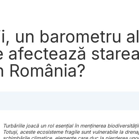
i, un barometru al
e afectează stare
n România?
Turbăriile joacă un rol esențial în menținerea biodiversități
Totuși, aceste ecosisteme fragile sunt vulnerabile la drenaj
schimbările climatice, elemente care duc la pierderea unor