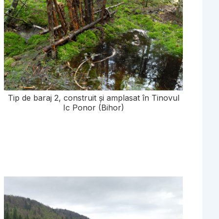
Tip de baraj 2, construit și amplasat în Tinovul
Ic Ponor (Bihor)