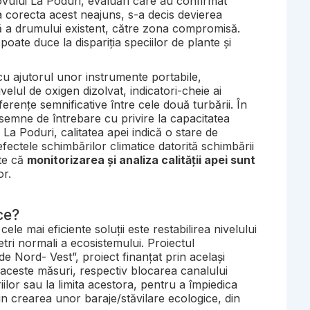
novului La Poduri, evaluări care au confirmat
 a corecta acest neajuns, s-a decis devierea
tă a drumului existent, către zona compromisă.
poate duce la dispariția speciilor de plante și
 cu ajutorul unor instrumente portabile,
velul de oxigen dizolvat, indicatori-cheie ai
ferențe semnificative între cele două turbării. În
ă semne de întrebare cu privire la capacitatea
La Poduri, calitatea apei indică o stare de
ectele schimbărilor climatice datorită schimbării
ste că
monitorizarea și analiza calității apei sunt
or.
ce?
le mai eficiente soluții este restabilirea nivelului
tri normali a ecosistemului. Proiectul
e Nord- Vest”, proiect finanțat prin același
aceste măsuri, respectiv blocarea canalului
iilor sau la limita acestora, pentru a împiedica
rin crearea unor baraje/stăvilare ecologice, din