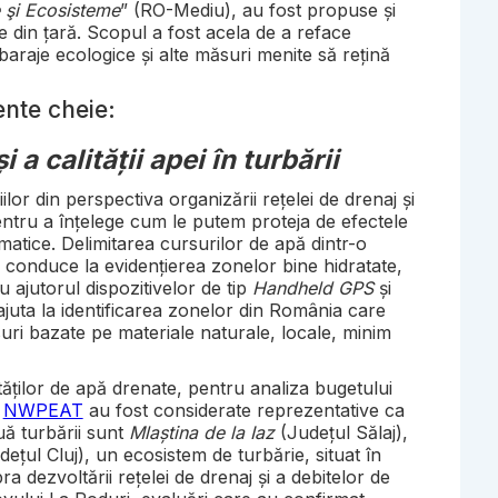
 şi Ecosisteme
” (RO-Mediu), au fost propuse și
e din țară. Scopul a fost acela de a reface
baraje ecologice și alte măsuri menite să rețină
ente cheie:
 a calității apei în turbării
or din perspectiva organizării rețelei de drenaj și
 pentru a înțelege cum le putem proteja de efectele
imatice. Delimitarea cursurilor de apă dintr-o
e conduce la evidențierea zonelor bine hidratate,
u ajutorul dispozitivelor de tip
Handheld GPS
și
ajuta la identificarea zonelor din România care
ăsuri bazate pe materiale naturale, locale, minim
ăților de apă drenate, pentru analiza bugetului
i
NWPEAT
au fost considerate reprezentative ca
ouă turbării sunt
Mlaștina de la Iaz
(Județul Sălaj),
ețul Cluj), un ecosistem de turbărie, situat în
 dezvoltării rețelei de drenaj și a debitelor de