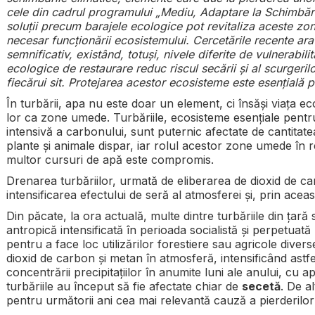
cele din cadrul programului „Mediu, Adaptare la Schimbări
soluții precum barajele ecologice pot revitaliza aceste zo
necesar funcționării ecosistemului. Cercetările recente ara
semnificativ, existând, totuși, nivele diferite de vulnerabilit
ecologice de restaurare reduc riscul secării și al scurgeril
fiecărui sit. Protejarea acestor ecosisteme este esențială p
În turbării, apa nu este doar un element, ci însăși viața e
lor ca zone umede. Turbăriile, ecosisteme esențiale pentru 
intensivă a carbonului, sunt puternic afectate de cantitat
plante și animale dispar, iar rolul acestor zone umede în r
multor cursuri de apă este compromis.
Drenarea turbăriilor, urmată de eliberarea de dioxid de ca
intensificarea efectului de seră al atmosferei și, prin aceas
Din păcate, la ora actuală, multe dintre turbăriile din țară 
antropică intensificată în perioada socialistă și perpetu
pentru a face loc utilizărilor forestiere sau agricole diver
dioxid de carbon și metan în atmosferă, intensificând astfe
concentrării precipitațiilor în anumite luni ale anului, cu ap
turbăriile au început să fie afectate chiar de
secetă
. De al
pentru următorii ani cea mai relevantă cauză a pierderilor d