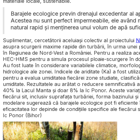
materiale locale, sustenabile.
Barajele ecologice previn drenajul excedentar al apei
Acestea nu sunt perfect impermeabile, ele având ma
natural rapid și menținerea unui volum de apă sufici
Suplimentar, cercetătorii aceluiași colectiv al proiectului
N
asupra scurgerii maxime rapide din turbării, în urma unei p
în Regiunea de Nord-Vest a României. Pentru a realiza ace
HEC-HMS pentru a simula procesul ploaie-scurgere în două
Au fost luate în considerare variabilele climatice, morfolo
hidrologice ale zonei. Indicele de ariditate (Ka) a fost utiliz
pentru a evalua umiditatea fiecărei zone studiate, clasificâ
umiditate. Rezultatele au arătat o reducere semnificativă 
40% la Lacul Manta și doar 8% la Ic Ponor. Aceste variații
fiecărui sit, inclusiv suprafața turbăriei, forma bazinului ș
modelare sugerează că barajele ecologice pot fi eficiente 
eficacitatea lor depinde de condițiile specifice ale fiecărui 
Ic Ponor (Bihor)