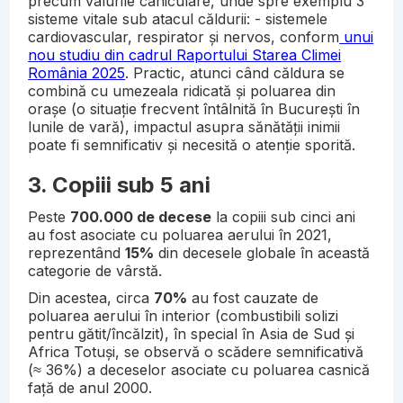
precum valurile caniculare, unde spre exemplu 3
sisteme vitale sub atacul căldurii: - sistemele
cardiovascular, respirator și nervos, conform
unui
nou studiu din cadrul Raportului Starea Climei
România 2025
. Practic, atunci când căldura se
combină cu umezeala ridicată și poluarea din
orașe (o situație frecvent întâlnită în București în
lunile de vară), impactul asupra sănătății inimii
poate fi semnificativ și necesită o atenție sporită.
3. Copiii sub 5 ani
Peste
700.000 de decese
la copiii sub cinci ani
au fost asociate cu poluarea aerului în 2021,
reprezentând
15%
din decesele globale în această
categorie de vârstă.
Din acestea, circa
70%
au fost cauzate de
poluarea aerului în interior (combustibili solizi
pentru gătit/încălzit), în special în Asia de Sud și
Africa Totuși, se observă o scădere semnificativă
(≈ 36%) a deceselor asociate cu poluarea casnică
față de anul 2000.