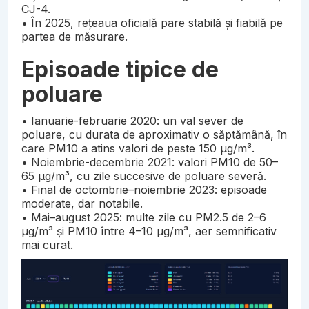
CJ-4.
• În 2025, rețeaua oficială pare stabilă și fiabilă pe
partea de măsurare.
Episoade tipice de
poluare
• Ianuarie-februarie 2020: un val sever de
poluare, cu durata de aproximativ o săptămână, în
care PM10 a atins valori de peste 150 µg/m³.
• Noiembrie-decembrie 2021: valori PM10 de 50–
65 µg/m³, cu zile succesive de poluare severă.
• Final de octombrie–noiembrie 2023: episoade
moderate, dar notabile.
• Mai–august 2025: multe zile cu PM2.5 de 2–6
µg/m³ și PM10 între 4–10 µg/m³, aer semnificativ
mai curat.