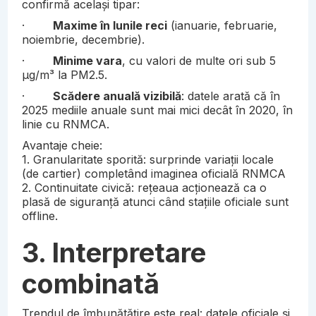
confirmă același tipar:
·
Maxime în lunile reci
(ianuarie, februarie,
noiembrie, decembrie).
·
Minime vara
, cu valori de multe ori sub 5
µg/m³ la PM2.5.
·
Scădere anuală vizibilă
: datele arată că în
2025 mediile anuale sunt mai mici decât în 2020, în
linie cu RNMCA.
Avantaje cheie:
1. Granularitate sporită: surprinde variații locale
(de cartier) completând imaginea oficială RNMCA
2. Continuitate civică: rețeaua acționează ca o
plasă de siguranță atunci când stațiile oficiale sunt
offline.
3. Interpretare
combinată
Trendul de îmbunătățire este real: datele oficiale și