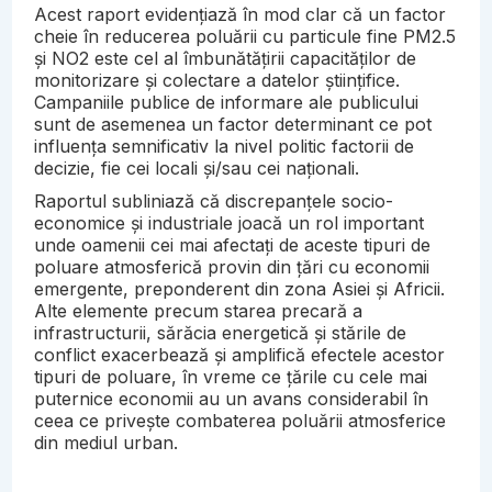
Acest raport evidențiază în mod clar că un factor
cheie în reducerea poluării cu particule fine PM2.5
și NO2 este cel al îmbunătățirii capacităților de
monitorizare și colectare a datelor științifice.
Campaniile publice de informare ale publicului
sunt de asemenea un factor determinant ce pot
influența semnificativ la nivel politic factorii de
decizie, fie cei locali și/sau cei naționali.
Raportul subliniază că discrepanțele socio-
economice și industriale joacă un rol important
unde oamenii cei mai afectați de aceste tipuri de
poluare atmosferică provin din țări cu economii
emergente, preponderent din zona Asiei și Africii.
Alte elemente precum starea precară a
infrastructurii, sărăcia energetică și stările de
conflict exacerbează și amplifică efectele acestor
tipuri de poluare, în vreme ce țările cu cele mai
puternice economii au un avans considerabil în
ceea ce privește combaterea poluării atmosferice
din mediul urban.