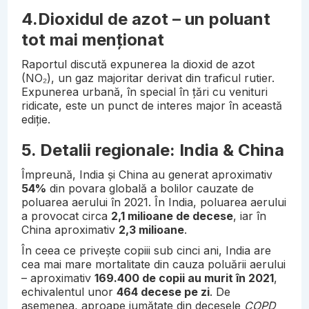
4.Dioxidul de azot – un poluant
tot mai menționat
Raportul discută expunerea la dioxid de azot
(NO₂), un gaz majoritar derivat din traficul rutier.
Expunerea urbană, în special în țări cu venituri
ridicate, este un punct de interes major în această
ediție
.
5. Detalii regionale: India & China
Împreună, India și China au generat aproximativ
54%
din povara globală a bolilor cauzate de
poluarea aerului în 2021. În India, poluarea aerului
a provocat circa
2,1 milioane de decese
, iar în
China aproximativ
2,3 milioane
.
În ceea ce privește copiii sub cinci ani, India are
cea mai mare mortalitate din cauza poluării aerului
– aproximativ
169.400 de copii au murit în 2021
,
echivalentul unor
464 decese pe zi
. De
asemenea, aproape jumătate din decesele
COPD