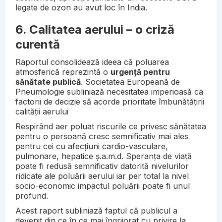
legate de ozon au avut loc în India.
6. Calitatea aerului – o criză
curentă
Raportul consolidează ideea că poluarea
atmosferică reprezintă o
urgență pentru
sănătate publică
. Societatea Europeană de
Pneumologie subliniază necesitatea imperioasă ca
factorii de decizie să acorde prioritate îmbunătățirii
calității aerului
Respirând aer poluat riscurile ce privesc sănătatea
pentru o persoană cresc semnificativ mai ales
pentru cei cu afecțiuni cardio-vasculare,
pulmonare, hepatice ș.a.m.d. Speranța de viață
poate fi redusă semnificativ datorită nivelurilor
ridicate ale poluării aerului iar per total la nivel
socio-economic impactul poluării poate fi unul
profund.
Acest raport subliniază faptul că publicul a
devenit din ce în ce mai îngrijorat cu privire la