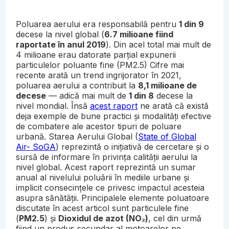
Poluarea aerului era responsabilă pentru
1 din 9
decese la nivel global (
6.7 milioane fiind
raportate în anul 2019
). Din acel total mai mult de
4 milioane erau datorate parțial expunerii
particulelor poluante fine (PM2.5) Cifre mai
recente arată un trend ingrijorator în 2021,
poluarea aerului a contribuit la
8,1 milioane de
decese
— adică mai mult de
1 din 8
decese la
nivel mondial. Însă
acest raport
ne arată că există
deja exemple de bune practici și modalități efective
de combatere ale acestor tipuri de poluare
urbană. Starea Aerului Global (
State of Global
Air- SoGA
) reprezintă o inițiativă de cercetare și o
sursă de informare în privința calității aerului la
nivel global. Acest raport reprezintă un sumar
anual al nivelului poluării în mediile urbane și
implicit consecințele ce privesc impactul acesteia
asupra sănătății. Principalele elemente poluatoare
discutate în acest articol sunt particulele fine
(
PM2.5
) și
Dioxidul de azot (NO₂)
, cel din urmă
fiind un produs secundar al motoarelor pe