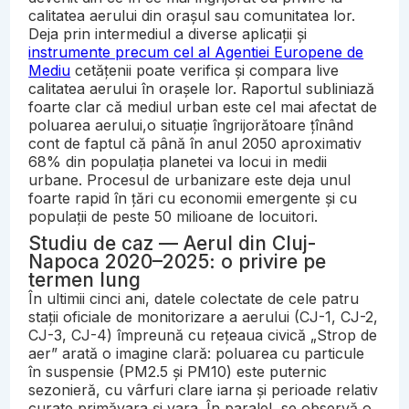
calitatea aerului din orașul sau comunitatea lor.
Deja prin intermediul a diverse aplicații și
instrumente precum cel al Agentiei Europene de
Mediu
cetățenii poate verifica și compara live
calitatea aerului în orașele lor. Raportul subliniază
foarte clar că mediul urban este cel mai afectat de
poluarea aerului,o situație îngrijorătoare țînând
cont de faptul că până în anul 2050 aproximativ
68% din populația planetei va locui in medii
urbane. Procesul de urbanizare este deja unul
foarte rapid în țări cu economii emergente și cu
populații de peste 50 milioane de locuitori.
Studiu de caz — Aerul din Cluj-
Napoca 2020–2025: o privire pe
termen lung
În ultimii cinci ani, datele colectate de cele patru
stații oficiale de monitorizare a aerului (CJ-1, CJ-2,
CJ-3, CJ-4) împreună cu rețeaua civică „Strop de
aer” arată o imagine clară: poluarea cu particule
în suspensie (PM2.5 și PM10) este puternic
sezonieră, cu vârfuri clare iarna și perioade relativ
curate primăvara și vara. În paralel, se observă o