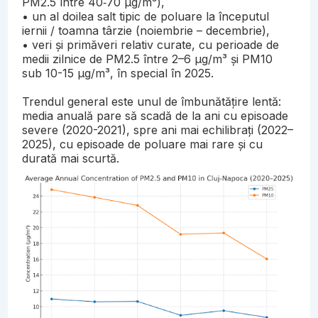
PM2.5 între 40‐70 µg/m³),
• un al doilea salt tipic de poluare la începutul
iernii / toamna târzie (noiembrie – decembrie),
• veri și primăveri relativ curate, cu perioade de
medii zilnice de PM2.5 între 2–6 µg/m³ și PM10
sub 10-15 µg/m³, în special în 2025.
Trendul general este unul de îmbunătățire lentă:
media anuală pare să scadă de la ani cu episoade
severe (2020-2021), spre ani mai echilibrați (2022–
2025), cu episoade de poluare mai rare și cu
durată mai scurtă.