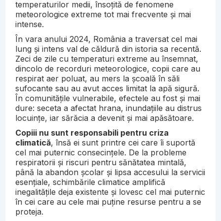
temperaturilor medii, însoțită de fenomene
meteorologice extreme tot mai frecvente și mai
intense.
În vara anului 2024, România a traversat cel mai
lung și intens val de căldură din istoria sa recentă.
Zeci de zile cu temperaturi extreme au însemnat,
dincolo de recorduri meteorologice, copii care au
respirat aer poluat, au mers la școală în săli
sufocante sau au avut acces limitat la apă sigură.
În comunitățile vulnerabile, efectele au fost și mai
dure: seceta a afectat hrana, inundațiile au distrus
locuințe, iar sărăcia a devenit și mai apăsătoare.
Copiii nu sunt responsabili pentru criza
climatică
, însă ei sunt printre cei care îi suportă
cel mai puternic consecințele. De la probleme
respiratorii și riscuri pentru sănătatea mintală,
până la abandon școlar și lipsa accesului la servicii
esențiale, schimbările climatice amplifică
inegalitățile deja existente și lovesc cel mai puternic
în cei care au cele mai puține resurse pentru a se
proteja.