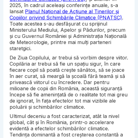
2025, în cadrul aceleași conferințe anuale, s-a
lansat
Planul Național de Acțiune al Tinerilor și
Copiilor privind Schimbările Climatice (PNATSC)
.
Toate acestea s-au desfășurat cu sprijinul
Ministerului Mediului, Apelor și Pădurilor, precum
și cu Guvernul României și Administrația Națională
de Meteorologie, printre mai mulți parteneri
staretgici.
De Ziua Copilului, ar trebui să vorbim despre viitor.
Copilăria ar trebui să fie un spațiu sigur, în care
fiecare copil să poată crește sănătos, să se joace
în aer curat, să meargă la școală fără teamă și să
privească viitorul cu încredere. Dar pentru
milioane de copii din România, această siguranță
începe să fie amenințată de o realitate tot mai greu
de ignorat, în fața efectelor tot mai vizibile ale
poluării și schimbărilor climatice.
Ultimul deceniu a fost caracterizat, atât la nivel
global, cât și în România, printr-o accelerare
evidentă a efectelor schimbărilor climatice.
Tendința dominantă a fost creșterea constantă a