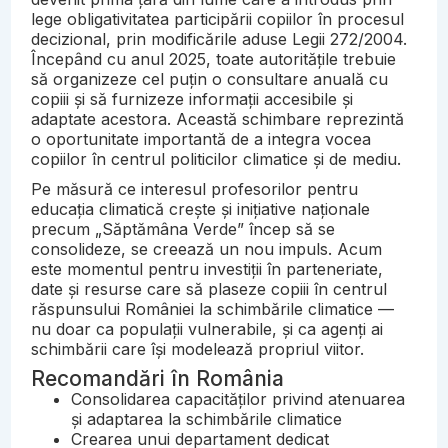
lege obligativitatea participării copiilor în procesul
decizional, prin modificările aduse Legii 272/2004.
Începând cu anul 2025, toate autoritățile trebuie
să organizeze cel puțin o consultare anuală cu
copiii și să furnizeze informații accesibile și
adaptate acestora. Această schimbare reprezintă
o oportunitate importantă de a integra vocea
copiilor în centrul politicilor climatice și de mediu.
Pe măsură ce interesul profesorilor pentru
educația climatică crește și inițiative naționale
precum „Săptămâna Verde” încep să se
consolideze, se creează un nou impuls. Acum
este momentul pentru investiții în parteneriate,
date și resurse care să plaseze copiii în centrul
răspunsului României la schimbările climatice —
nu doar ca populații vulnerabile, și ca agenți ai
schimbării care își modelează propriul viitor.
Recomandări în România
Consolidarea capacităților privind atenuarea
și adaptarea la schimbările climatice
Crearea unui departament dedicat