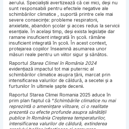
aerului. Specialiștii avertizează că cei mici, deși nu
sunt responsabili pentru efectele negative ale
schimbărilor climatice , suportă printre cele mai
severe consecințe: probleme respiratorii,
anxietate, abandon școlar și acces redus la servicii
esențiale. În același timp, deși exista legislație dar
ramane insuficient integrată în școli. rămâne
insuficient integrată în școli. În acest context,
protejarea copiilor înseamnă asumarea unor
măsuri reale pentru un viitor sigur și sănătos.
Raportul
Starea Climei în România 2024
evidențiază impactul tot mai puternic al
schimbărilor climatice asupra țării, marcat prin
intensificarea valurilor de căldură, a secetei și a
furtunilor în ultimele șapte decenii.
Raportul Starea Climei Romania 2025 aduce în
prim plan faptul că “
Schimbările climatice nu mai
reprezintă o amenințare viitoare, ci o realitate
prezentă cu efecte profunde asupra sănătății
publice în România Creșterea temperaturilor,
intensificarea valurilor de căldură, extinderea