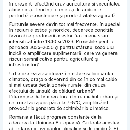
în prezent, afectând grav agricultura și securitatea
alimentară. Tendința continuă de aridizare
perturbă ecosistemele și productivitatea agricolă.
Furtunile severe devin tot mai frecvente, în special
în regiunile estice și nordice, deoarece condițiile
favorabile producerii acestor fenomene s-au
intensificat între 1940 și 2023. Proiecțiile pentru
perioada 2025–2050 și pentru sfârșitul secolului
indică o amplificare suplimentară, care va genera
riscuri semnificative pentru agricultură și
infrastructură.
Urbanizarea accentuează efectele schimbărilor
climatice, orașele devenind din ce în ce mai calde
și mai uscate decât zonele rurale, din cauza
efectului de „insulă de căldură urbană”.
Diferențele de temperatură dintre mediul urban și
cel rural au ajuns până la 7–8°C, amplificând
provocările generate de schimbările climatice.
România a făcut progrese constante de la
aderarea la Uniunea Europeană. Cu toate acestea,
abordarea provocărilor climatice și de mediu (CE)