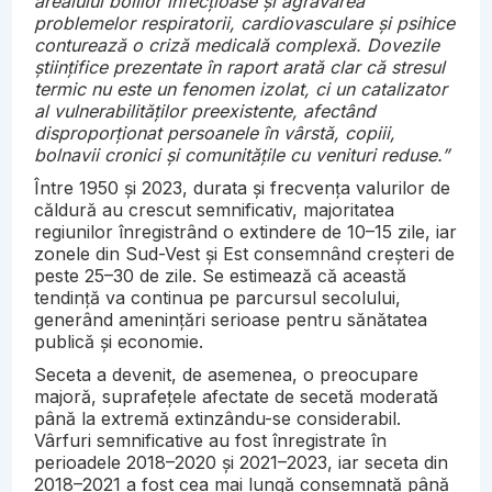
arealului bolilor infecțioase și agravarea
problemelor respiratorii, cardiovasculare și psihice
conturează o criză medicală complexă. Dovezile
științifice prezentate în raport arată clar că stresul
termic nu este un fenomen izolat, ci un catalizator
al vulnerabilităților preexistente, afectând
disproporționat persoanele în vârstă, copiii,
bolnavii cronici și comunitățile cu venituri reduse.”
Între 1950 și 2023, durata și frecvența valurilor de
căldură au crescut semnificativ, majoritatea
regiunilor înregistrând o extindere de 10–15 zile, iar
zonele din Sud-Vest și Est consemnând creșteri de
peste 25–30 de zile. Se estimează că această
tendință va continua pe parcursul secolului,
generând amenințări serioase pentru sănătatea
publică și economie.
Seceta a devenit, de asemenea, o preocupare
majoră, suprafețele afectate de secetă moderată
până la extremă extinzându-se considerabil.
Vârfuri semnificative au fost înregistrate în
perioadele 2018–2020 și 2021–2023, iar seceta din
2018–2021 a fost cea mai lungă consemnată până