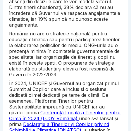
absenți din deciziile care le vor modela viitorul.
Dintre tinerii chestionați, 38% declară că nu au
încredere că Guvernul va respecta angajamentele
climatice, iar 19% spun că nu cunosc aceste
angajamente.
România nu are o strategie națională pentru
educație climatică sau pentru participarea tinerilor
la elaborarea politicilor de mediu. ONG-urile au o
prezență minimă în comitetele guvernamentale de
specialitate, iar organizațiile de tineret și copii nu
există în aceste spații. O propunere de strategie
elaborată cu studenții și elevii a fost respinsă de
Guvern în 2022-2023.
În 2024, UNICEF și Guvernul au organizat primul
Summit al Copiilor care a inclus si o sesiune
dedicată climei dedicată pe teme de climă. De
asemenea, Platforma Tinerilor pentru
Sustenabilitate împreună cu UNICEF iar au
găzduit prima
Conferință Locală a Tinerilor pentru
Climă în 2024 (LCOY România)
unde s-a lansat și
prima
Declarație a Tinerilor și Copiilor privind
Schimbările Climatice (DNATSC)
, și ulterior în