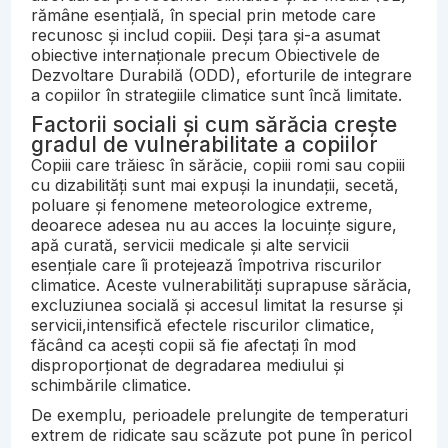
rămâne esențială, în special prin metode care
recunosc și includ copiii. Deși țara și-a asumat
obiective internaționale precum Obiectivele de
Dezvoltare Durabilă (ODD), eforturile de integrare
a copiilor în strategiile climatice sunt încă limitate.
Factorii sociali și cum sărăcia crește
gradul de vulnerabilitate a copiilor
Copiii care trăiesc în sărăcie, copiii romi sau copiii
cu dizabilități sunt mai expuși la inundații, secetă,
poluare și fenomene meteorologice extreme,
deoarece adesea nu au acces la locuințe sigure,
apă curată, servicii medicale și alte servicii
esențiale care îi protejează împotriva riscurilor
climatice. Aceste vulnerabilități suprapuse sărăcia,
excluziunea socială și accesul limitat la resurse și
servicii,intensifică efectele riscurilor climatice,
făcând ca acești copii să fie afectați în mod
disproporționat de degradarea mediului și
schimbările climatice.
De exemplu, perioadele prelungite de temperaturi
extrem de ridicate sau scăzute pot pune în pericol