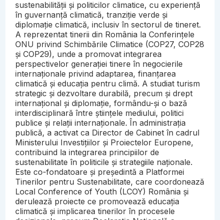
sustenabilității și politicilor climatice, cu experiență
în guvernanță climatică, tranziție verde și
diplomație climatică, inclusiv în sectorul de tineret.
A reprezentat tinerii din România la Conferințele
ONU privind Schimbările Climatice (COP27, COP28
și COP29), unde a promovat integrarea
perspectivelor generației tinere în negocierile
internaționale privind adaptarea, finanțarea
climatică și educația pentru climă. A studiat turism
strategic și dezvoltare durabilă, precum și drept
internațional și diplomație, formându-și o bază
interdisciplinară între științele mediului, politici
publice și relații internaționale. În administrația
publică, a activat ca Director de Cabinet în cadrul
Ministerului Investițiilor și Proiectelor Europene,
contribuind la integrarea principiilor de
sustenabilitate în politicile și strategiile naționale.
Este co-fondatoare și președintă a Platformei
Tinerilor pentru Sustenabilitate, care coordonează
Local Conference of Youth (LCOY) România și
derulează proiecte ce promovează educația
climatică și implicarea tinerilor în procesele