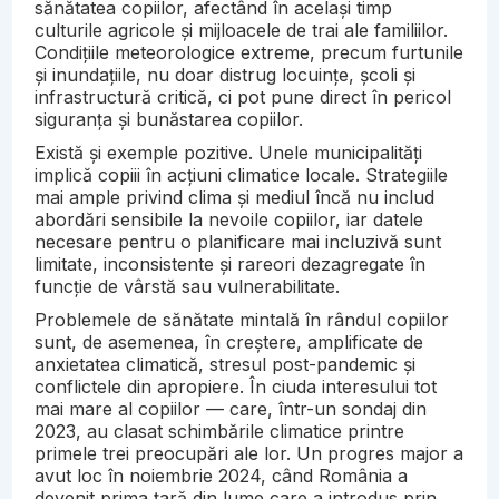
sănătatea copiilor, afectând în același timp
culturile agricole și mijloacele de trai ale familiilor.
Condițiile meteorologice extreme, precum furtunile
și inundațiile, nu doar distrug locuințe, școli și
infrastructură critică, ci pot pune direct în pericol
siguranța și bunăstarea copiilor.
Există și exemple pozitive. Unele municipalități
implică copiii în acțiuni climatice locale. Strategiile
mai ample privind clima și mediul încă nu includ
abordări sensibile la nevoile copiilor, iar datele
necesare pentru o planificare mai incluzivă sunt
limitate, inconsistente și rareori dezagregate în
funcție de vârstă sau vulnerabilitate.
Problemele de sănătate mintală în rândul copiilor
sunt, de asemenea, în creștere, amplificate de
anxietatea climatică, stresul post-pandemic și
conflictele din apropiere. În ciuda interesului tot
mai mare al copiilor — care, într-un sondaj din
2023, au clasat schimbările climatice printre
primele trei preocupări ale lor. Un progres major a
avut loc în noiembrie 2024, când România a
devenit prima țară din lume care a introdus prin