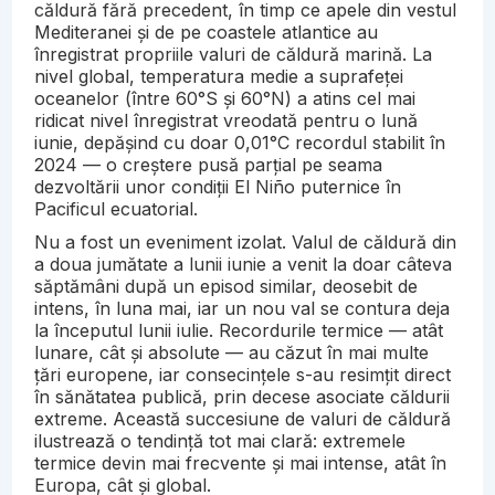
căldură fără precedent, în timp ce apele din vestul
Mediteranei și de pe coastele atlantice au
înregistrat propriile valuri de căldură marină. La
nivel global, temperatura medie a suprafeței
oceanelor (între 60°S și 60°N) a atins cel mai
ridicat nivel înregistrat vreodată pentru o lună
iunie, depășind cu doar 0,01°C recordul stabilit în
2024 — o creștere pusă parțial pe seama
dezvoltării unor condiții El Niño puternice în
Pacificul ecuatorial.
Nu a fost un eveniment izolat. Valul de căldură din
a doua jumătate a lunii iunie a venit la doar câteva
săptămâni după un episod similar, deosebit de
intens, în luna mai, iar un nou val se contura deja
la începutul lunii iulie. Recordurile termice — atât
lunare, cât și absolute — au căzut în mai multe
țări europene, iar consecințele s-au resimțit direct
în sănătatea publică, prin decese asociate căldurii
extreme. Această succesiune de valuri de căldură
ilustrează o tendință tot mai clară: extremele
termice devin mai frecvente și mai intense, atât în
Europa, cât și global.