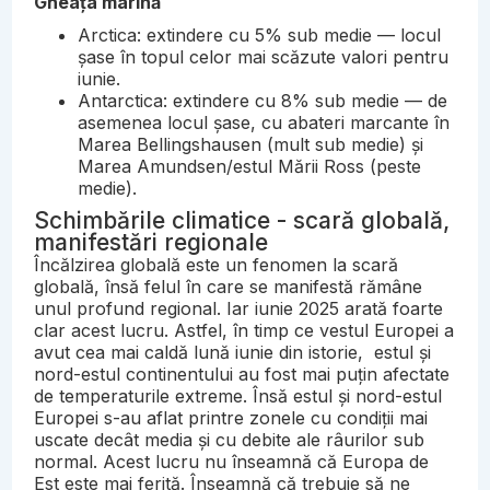
Gheața marină
Arctica: extindere cu 5% sub medie — locul
șase în topul celor mai scăzute valori pentru
iunie.
Antarctica: extindere cu 8% sub medie — de
asemenea locul șase, cu abateri marcante în
Marea Bellingshausen (mult sub medie) și
Marea Amundsen/estul Mării Ross (peste
medie).
Schimbările climatice - scară globală,
manifestări regionale
Încălzirea globală este un fenomen la scară
globală, însă felul în care se manifestă rămâne
unul profund regional. Iar iunie 2025 arată foarte
clar acest lucru. Astfel, în timp ce vestul Europei a
avut cea mai caldă lună iunie din istorie, estul și
nord-estul continentului au fost mai puțin afectate
de temperaturile extreme. Însă estul și nord-estul
Europei s-au aflat printre zonele cu condiții mai
uscate decât media și cu debite ale râurilor sub
normal. Acest lucru nu înseamnă că Europa de
Est este mai ferită. Înseamnă că trebuie să ne