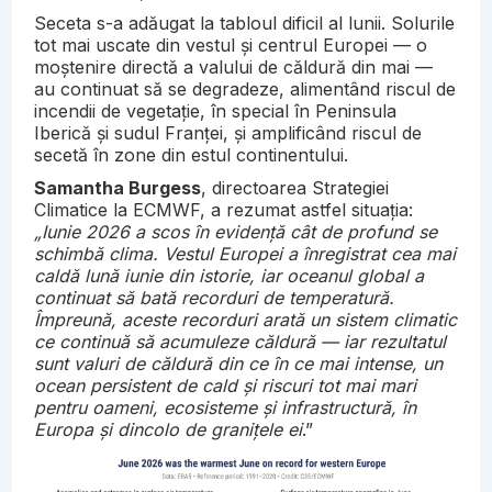
Seceta s-a adăugat la tabloul dificil al lunii. Solurile
tot mai uscate din vestul și centrul Europei — o
moștenire directă a valului de căldură din mai —
au continuat să se degradeze, alimentând riscul de
incendii de vegetație, în special în Peninsula
Iberică și sudul Franței, și amplificând riscul de
secetă în zone din estul continentului.
Samantha Burgess
, directoarea Strategiei
Climatice la ECMWF, a rezumat astfel situația:
„Iunie 2026 a scos în evidență cât de profund se
schimbă clima. Vestul Europei a înregistrat cea mai
caldă lună iunie din istorie, iar oceanul global a
continuat să bată recorduri de temperatură.
Împreună, aceste recorduri arată un sistem climatic
ce continuă să acumuleze căldură — iar rezultatul
sunt valuri de căldură din ce în ce mai intense, un
ocean persistent de cald și riscuri tot mai mari
pentru oameni, ecosisteme și infrastructură, în
Europa și dincolo de granițele ei
.”