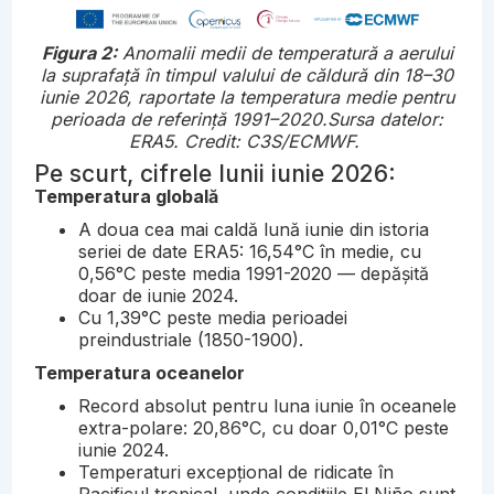
Figura 2:
Anomalii medii de temperatură a aerului
la suprafață în timpul valului de căldură din 18–30
iunie 2026, raportate la temperatura medie pentru
perioada de referință 1991–2020.Sursa datelor:
ERA5. Credit: C3S/ECMWF.
Pe scurt, cifrele lunii iunie 2026:
Temperatura globală
A doua cea mai caldă lună iunie din istoria
seriei de date ERA5: 16,54°C în medie, cu
0,56°C peste media 1991-2020 — depășită
doar de iunie 2024.
Cu 1,39°C peste media perioadei
preindustriale (1850-1900).
Temperatura oceanelor
Record absolut pentru luna iunie în oceanele
extra-polare: 20,86°C, cu doar 0,01°C peste
iunie 2024.
Temperaturi excepțional de ridicate în
Pacificul tropical, unde condițiile El Niño sunt