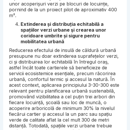
unor acoperișuri verzi pe blocuri de locuințe,
pornind de la un proiect pilot de aproximativ 400
m².
Extinderea și distribuția echitabilă a
spațiilor verzi urbane şi crearea unor
coridoare umbrite și sigure pentru
mobilitatea urbană
Reducerea efectului de insulă de căldură urbană
presupune nu doar extinderea suprafețelor verzi,
ci și distribuirea lor echitabilă în întregul oraș,
astfel încât toate cartierele să beneficieze de
servicii ecosistemice esențiale, precum răcorirea
urbană, confortul termic și accesul la natură. În
acest context, aplicarea principiului 3-30-300 este
relevant pentru planificarea urbană sustenabilă,
promovând vizibilitatea a cel puțin trei arbori din
fiecare locuință, școală sau loc de muncă, o
acoperire arboricolă de minimum 30% la nivelul
fiecărui cartier și accesul la un parc sau spațiu
verde de calitate aflat la cel mult 300 de metri
distanță. Totodată, spațiile verzi urbane trebuie