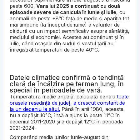
peste 600.
Vara lui 2025 a continuat cu două
episoade severe de caniculă în iunie și iulie
, cu
anomalii de peste +8°C față de medie și apariția tot
mai timpurie (la început de iunie) a valurilor de
căldură cu un impact semnificativ asupra sănătății,
mediului și economiei. Acestea au continuat și în
iulie, când orașele din sudul și vestul țării au
înregistrat temperaturi de peste 40°C.
Datele climatice confirmă o tendință
clară de încălzire pe termen lung, în
special în perioadele de vară.
Temperatura medie anuală, calculată pentru
toate
orașele reședință de județ, a crescut constant de
la un deceniu la altul.
Până în anii 1980, aceasta
nu a depășit 10°C, însă a ajuns la peste 11°C în
deceniul 2011-2020 și a depășit 12°C în perioada
2021-2024.
Comparând media lunilor iunie-august din