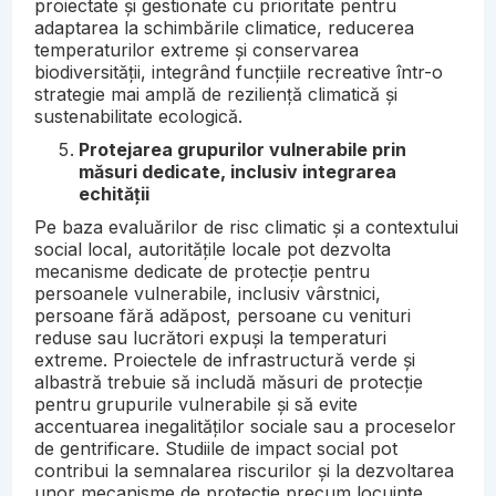
proiectate și gestionate cu prioritate pentru
adaptarea la schimbările climatice, reducerea
temperaturilor extreme și conservarea
biodiversității, integrând funcțiile recreative într-o
strategie mai amplă de reziliență climatică și
sustenabilitate ecologică.
Protejarea grupurilor vulnerabile prin
măsuri dedicate, inclusiv integrarea
echității
Pe baza evaluărilor de risc climatic și a contextului
social local, autoritățile locale pot dezvolta
mecanisme dedicate de protecție pentru
persoanele vulnerabile, inclusiv vârstnici,
persoane fără adăpost, persoane cu venituri
reduse sau lucrători expuși la temperaturi
extreme. Proiectele de infrastructură verde și
albastră trebuie să includă măsuri de protecție
pentru grupurile vulnerabile și să evite
accentuarea inegalităților sociale sau a proceselor
de gentrificare. Studiile de impact social pot
contribui la semnalarea riscurilor și la dezvoltarea
unor mecanisme de protecție precum locuințe