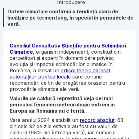
Introducere
Datele climatice confirmă o tendință clară de
încălzire pe termen lung, în special în perioadele de
vară.
Consiliul Consultativ Științific pentru Schimbări
Climatice
, organism independent, constituit din
cercetători și experți în domenii care privesc
evoluția și impactul schimbărilor climatice în
România, a lansat un
articol tehnic adresat
autorităților publice locale
care conține
recomandări ce țin de pregătirea orașelor pentru
provocările climatice ale verii.
Valurile de căldură reprezintă deja cel mai
periculos fenomen meteorologic extrem în
Europa iar România nu e ferită.
Vara anului 2024 a stabilit un
record absolut
: 63
din cele 92 de zile estivale au fost cu valuri de
căldură (68% din întreaga vară), iar numărul
deceselor suplimentare în iulie-august s-a ridicat la