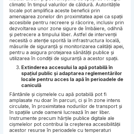
climatic în timpul valurilor de căldură. Autoritățile
locale pot amplifica aceste beneficii prin
amenajarea zonelor din proximitatea apei ca spații
accesibile pentru recreere și răcorire, inclusiv prin
dezvoltarea unor zone sigure de îmbăiere, odihnă
și petrecere a timpului liber. Astfel de intervenții
necesită o atenție sporită la infrastructura locală,
măsurile de siguranță și monitorizarea calității apei,
pentru a asigura protejarea sănătății publice și
utilizarea în condiții de siguranță a acestor spații.
Extinderea accesului la apă potabilă în
spațiul public și adaptarea reglementărilor
locale pentru acces la apă în perioadele de
caniculă
Fântânile și cișmelele cu apă potabilă pot fi
amplasate nu doar în parcuri, ci și în zone intens
circulate, în proximitatea nodurilor de transport și
în spațiile unde oamenii lucrează în aer liber.
Instrumente precum hărțile publice digitale ale
cișmelelor pot contribui la creșterea accesibilității
acestor resurse în perioadele cu temperaturi