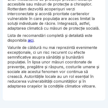
accesibile sau măsuri de protecție a chiriașilor.
Rotterdam dezvoltă acoperișuri verzi
interconectate și acordă prioritate cartierelor
vulnerabile în care populația are acces limitat la
soluții individuale de răcire. Integrează, astfel,
adaptarea climatică cu măsuri de protecție socială.
Lista de recomandări completă și detaliată este
disponibila
aici
.
Valurile de căldură nu mai reprezintă evenimente
excepționale, ci un risc recurent cu efecte
semnificative asupra sănătății și bunăstării
populației. În lipsa unor măsuri coordonate de
prevenție, pregătire și răspuns, costurile umane și
sociale ale acestui fenomen vor continua să
crească. Autoritățile locale au un rol esențial în
reducerea vulnerabilității comunităților și în
adaptarea orașelor la condițiile climatice viitoare.