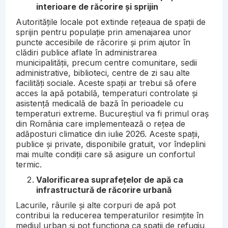
interioare de răcorire și sprijin
Autoritățile locale pot extinde rețeaua de spații de
sprijin pentru populație prin amenajarea unor
puncte accesibile de răcorire și prim ajutor în
clădiri publice aflate în administrarea
municipalității, precum centre comunitare, sedii
administrative, biblioteci, centre de zi sau alte
facilități sociale. Aceste spații ar trebui să ofere
acces la apă potabilă, temperaturi controlate și
asistență medicală de bază în perioadele cu
temperaturi extreme. Bucureștiul va fi primul oraș
din România care implementează o rețea de
adăposturi climatice din iulie 2026. Aceste spații,
publice și private, disponibile gratuit, vor îndeplini
mai multe condiții care să asigure un confortul
termic.
Valorificarea suprafețelor de apă ca
infrastructură de răcorire urbană
Lacurile, râurile și alte corpuri de apă pot
contribui la reducerea temperaturilor resimțite în
mediul urban și pot funcționa ca spații de refugiu