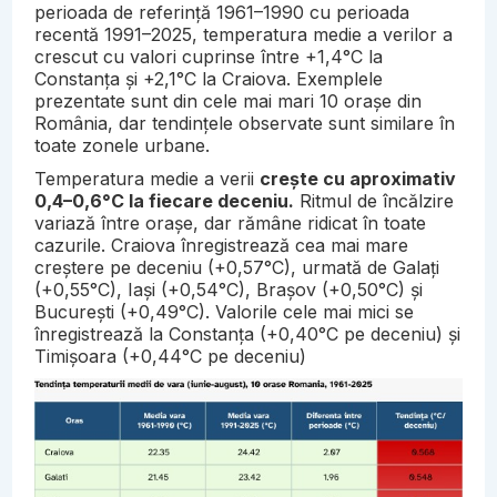
perioada de referință 1961–1990 cu perioada
recentă 1991–2025, temperatura medie a verilor a
crescut cu valori cuprinse între +1,4°C la
Constanța și +2,1°C la Craiova. Exemplele
prezentate sunt din cele mai mari 10 orașe din
România, dar tendințele observate sunt similare în
toate zonele urbane.
Temperatura medie a verii
crește cu aproximativ
0,4–0,6°C la fiecare deceniu.
Ritmul de încălzire
variază între orașe, dar rămâne ridicat în toate
cazurile. Craiova înregistrează cea mai mare
creștere pe deceniu (+0,57°C), urmată de Galați
(+0,55°C), Iași (+0,54°C), Brașov (+0,50°C) și
București (+0,49°C). Valorile cele mai mici se
înregistrează la Constanța (+0,40°C pe deceniu) și
Timișoara (+0,44°C pe deceniu)